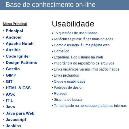
Base de conhecimento on-line
Usabilidade
Menu Principal
Principal
• 15 questões de usabilidade
Android
• As técnicas publicitárias mais odiadas
Apache Nutch
• Como o usuário lê uma página web
Ansible
• Conteúdo
Code Igniter
• Experiência do usuário na Web
Design Patterns
• Importância do repositório de arquivos
Gestão
• Links orgânicos versus links patrocinados
GIMP
• Links profundos
GIT
• O que é usabilidade
HTML & CSS
• Padrões de design
• Rolagem
iOSx
• Sistema de busca
ITIL
• Tempo gasto na homepage e páginas internas
Java
Java para Web
Javascript
Jenkins