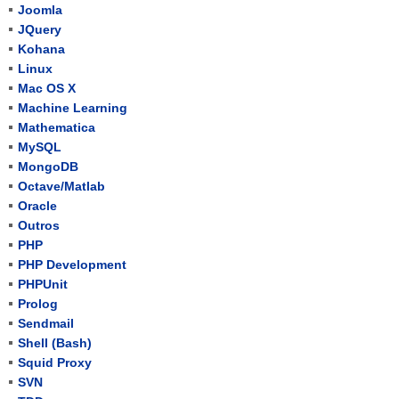
Joomla
JQuery
Kohana
Linux
Mac OS X
Machine Learning
Mathematica
MySQL
MongoDB
Octave/Matlab
Oracle
Outros
PHP
PHP Development
PHPUnit
Prolog
Sendmail
Shell (Bash)
Squid Proxy
SVN