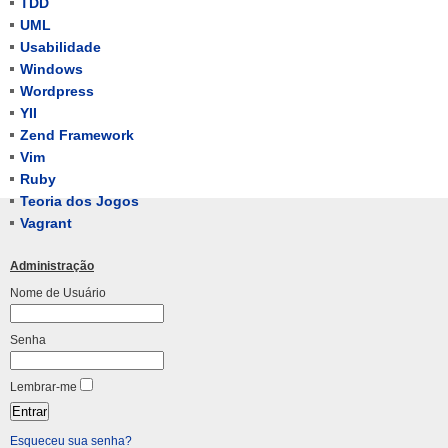
TDD
UML
Usabilidade
Windows
Wordpress
YII
Zend Framework
Vim
Ruby
Teoria dos Jogos
Vagrant
Administração
Nome de Usuário
Senha
Lembrar-me
Esqueceu sua senha?